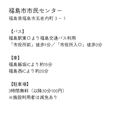
福島市市民センター
福島県福島市五老内町３−１
【バス】
福島駅東口より福島交通バス利用
「市役所前」徒歩1分／「市役所入口」徒歩3分
【車】
福島飯坂ICより約15分
福島西ICより約20分
【駐車場】
3時間無料（以降30分100円）
※施設利用者は減免あり